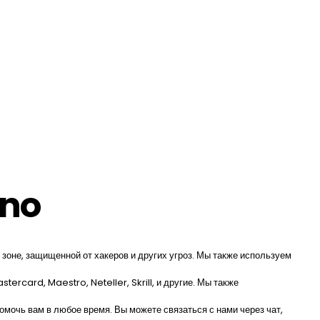
ino
оне, защищенной от хакеров и других угроз. Мы также используем
ercard, Maestro, Neteller, Skrill, и другие. Мы также
омочь вам в любое время. Вы можете связаться с нами через чат,