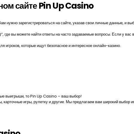
ном сайте Pin Up Casino
ам нужно зарегистрироваться на сайте, указав свои личные данные, и выбр
”, где вы можете найти ответы на часто задаваемые вопросы. Если у вас 
ля игроков, которые ищут безопасное и интересное онлайн-казино.
ные выигрыши, то Pin Up Casino – ваш выбор!
, карточные игры, рулетку и другие. Мы предлагаем вам широкий выбор иг
asino