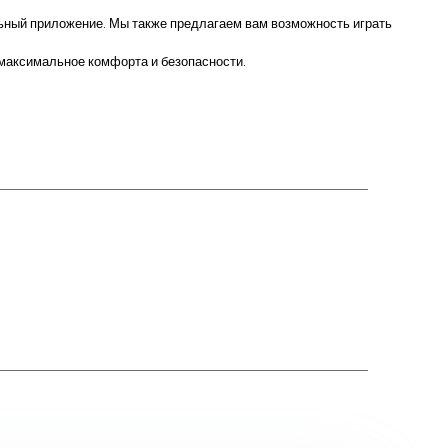
льный приложение. Мы также предлагаем вам возможность играть
 максимальное комфорта и безопасности.