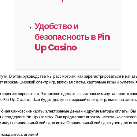
Удобство и
безопасность в Pin
Up Casino
пути. В этом руководстве мы рассмотрим, как зарегистрироваться и начат
т игрокам широкий спектр игр, включая слоты, карточные игры и рулетку
 зарегистрироваться. Это можно сделать в считанные минуты, просто зап
 Pin Up Casino. Вам будет доступен широкий спектр игр, включая слоты, 
лючая банковские карты, электронные деньги и другие методы оплаты. Вы
 к поддержке Pin Up Casino. Они предлагают игрокам несколько способов
е ищут официальный сайт для игры. Официальный сайт доступен для игрок
слаждайтесь играми!