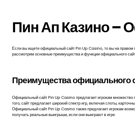
Пин Ап Казино – 
Если вы ищете официальный сайт Pin Up Casino, то вы на правом п
рассмотрим основные преимущества и функции официального сайт
Преимущества официального с
Официальный сайт Pin Up Casino предлагает игрокам множество п
того, сайт предлагает широкий спектр игр, включая слоты, карточные
Официальный сайт Pin Up Casino также предлагает игрокам возмож
получать реальные выигрыши, если они выиграют в игре.