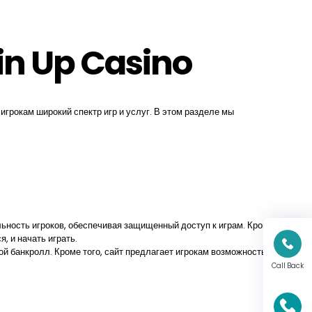
in Up Casino
игрокам широкий спектр игр и услуг. В этом разделе мы
ьность игроков, обеспечивая защищенный доступ к играм. Кроме
я, и начать играть.
й банкролл. Кроме того, сайт предлагает игрокам возможность
Call Back