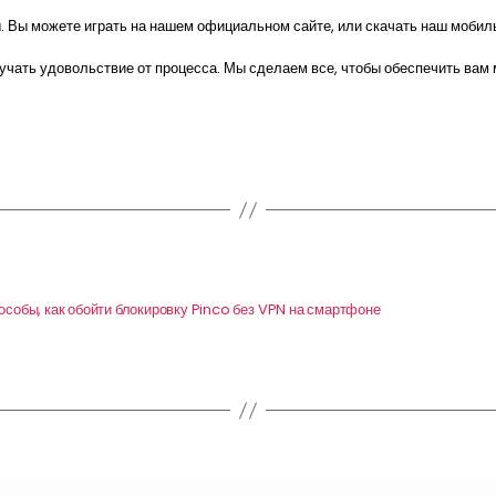
ы. Вы можете играть на нашем официальном сайте, или скачать наш моби
олучать удовольствие от процесса. Мы сделаем все, чтобы обеспечить вам
особы, как обойти блокировку Pinco без VPN на смартфоне