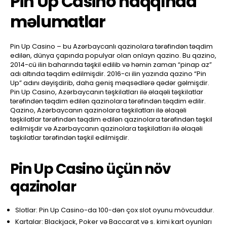
Pin Up Casino haqqında
məlumatlar
Pin Up Casino – bu Azərbaycanlı qazinolara tərəfindən təqdim
edilən, dünya çapında populyar olan onlayn qazino. Bu qazino,
2014-cü ilin baharında təşkil edilib və həmin zaman “pinap az”
adı altında təqdim edilmişdir. 2016-cı ilin yazında qazino “Pin
Up” adını dəyişdirib, daha geniş məqsədlərə qədər gəlmişdir.
Pin Up Casino, Azərbaycanın təşkilatları ilə əlaqəli təşkilatlar
tərəfindən təqdim edilən qazinolara tərəfindən təqdim edilir.
Qazino, Azərbaycanın qazinolara təşkilatları ilə əlaqəli
təşkilatlar tərəfindən təqdim edilən qazinolara tərəfindən təşkil
edilmişdir və Azərbaycanın qazinolara təşkilatları ilə əlaqəli
təşkilatlar tərəfindən təşkil edilmişdir.
Pin Up Casino üçün növ
qazinolar
Slotlar: Pin Up Casino-da 100-dən çox slot oyunu mövcuddur.
Kartalar: Blackjack, Poker və Baccarat və s. kimi kart oyunları