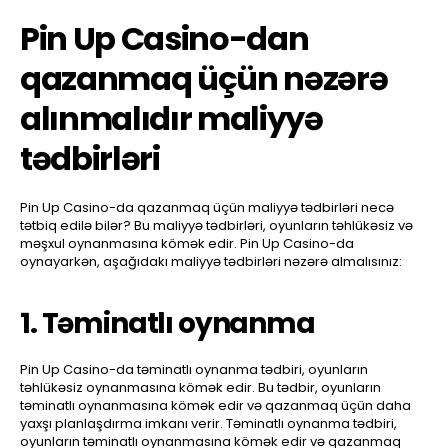
Pin Up Casino-dan
qazanmaq üçün nəzərə
alınmalıdır maliyyə
tədbirləri
Pin Up Casino-da qazanmaq üçün maliyyə tədbirləri necə
tətbiq edilə bilər? Bu maliyyə tədbirləri, oyunların təhlükəsiz və
məşxul oynanmasına kömək edir. Pin Up Casino-da
oynayarkən, aşağıdakı maliyyə tədbirləri nəzərə almalısınız:
1. Təminatlı oynanma
Pin Up Casino-da təminatlı oynanma tədbiri, oyunların
təhlükəsiz oynanmasına kömək edir. Bu tədbir, oyunların
təminatlı oynanmasına kömək edir və qazanmaq üçün daha
yaxşı planlaşdırma imkanı verir. Təminatlı oynanma tədbiri,
oyunların təminatlı oynanmasına kömək edir və qazanmaq