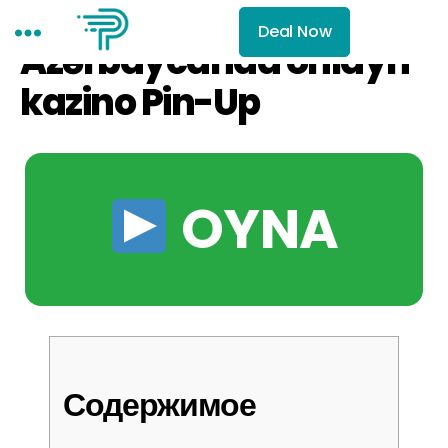
Pin Up Casino –
protoauditing
Deal Now
Azərbaycanda onlayn
kazino Pin-Up
OYNA
Содержимое