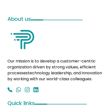
About us
Our mission is to develop a customer-centric
organization driven by strong values, efficient
processestechnology leadership, and innovation
by working with our world-class colleagues.
Quick links