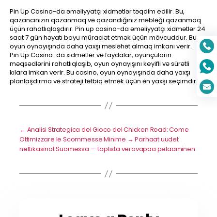
Pin Up Casino-da əməliyyatçı xidmətlər təqdim edilir. Bu,
qazancınızın qazanmaq və qazandığınız məbləği qazanmaq
üçün rahatlıqlaşdırır. Pin up casino-da əməliyyatçı xidmətlər 24
saat 7 gün həyatı boyu müraciət etmək üçün mövcuddur. Bu,
oyun oynayışında daha yaxşı məsləhət almaq imkanı verir.
Pin Up Casino-da xidmətlər və faydalar, oyunçuların
məqsədlərini rahatlıqlaşıb, oyun oynayışını keyifli və sürətli
kılara imkan verir. Bu casino, oyun oynayışında daha yaxşı
planlaşdırma və strateji tətbiq etmək üçün ən yaxşı seçimdir.
←
Analisi Strategica del Gioco del Chicken Road: Come
Ottimizzare le Scommesse Minime
→
Parhaat uudet
nettikasinot Suomessa — toplista verovapaa pelaaminen