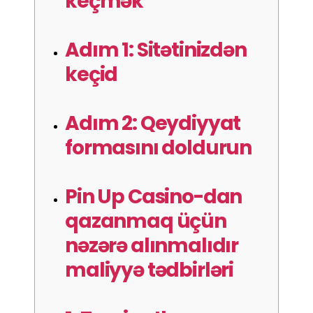
keçmək
Adım 1: Sitətinizdən
keçid
Adım 2: Qeydiyyat
formasını doldurun
Pin Up Casino-dan
qazanmaq üçün
nəzərə alınmalıdır
maliyyə tədbirləri