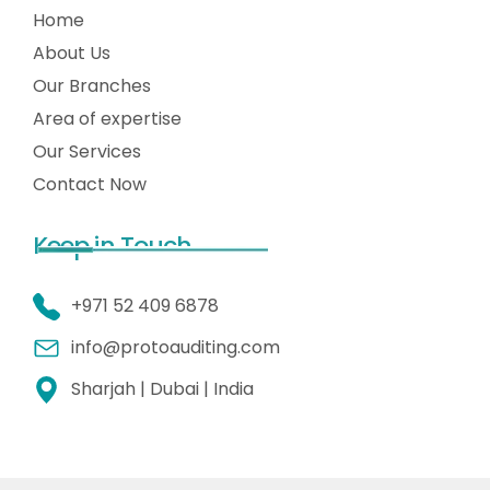
Home
About Us
Our Branches
Area of expertise
Our Services
Contact Now
Keep in Touch
+971 52 409 6878
info@protoauditing.com
Sharjah | Dubai | India