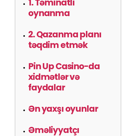
1. Təminatlı
oynanma
2. Qazanma planı
təqdim etmək
Pin Up Casino-da
xidmətlər və
faydalar
Ən yaxşı oyunlar
Əməliyyatçı