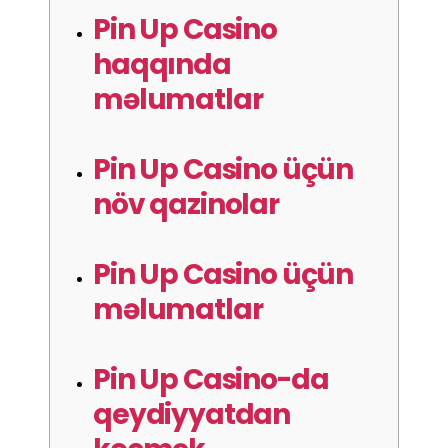
Pin Up Casino
haqqında
məlumatlar
Pin Up Casino üçün
növ qazinolar
Pin Up Casino üçün
məlumatlar
Pin Up Casino-da
qeydiyyatdan