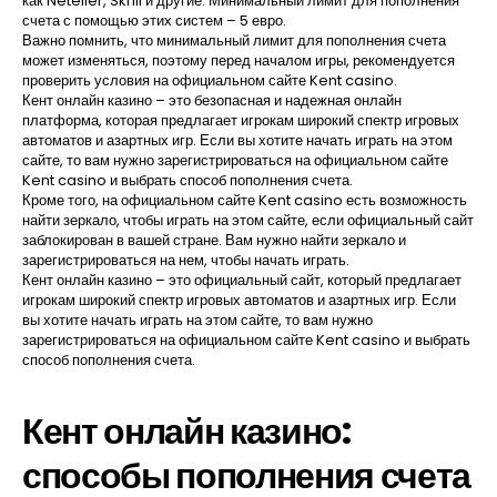
как Neteller, Skrill и другие. Минимальный лимит для пополнения
счета с помощью этих систем – 5 евро.
Важно помнить, что минимальный лимит для пополнения счета
может изменяться, поэтому перед началом игры, рекомендуется
проверить условия на официальном сайте Kent casino.
Кент онлайн казино – это безопасная и надежная онлайн
платформа, которая предлагает игрокам широкий спектр игровых
автоматов и азартных игр. Если вы хотите начать играть на этом
сайте, то вам нужно зарегистрироваться на официальном сайте
Kent casino и выбрать способ пополнения счета.
Кроме того, на официальном сайте Kent casino есть возможность
найти зеркало, чтобы играть на этом сайте, если официальный сайт
заблокирован в вашей стране. Вам нужно найти зеркало и
зарегистрироваться на нем, чтобы начать играть.
Кент онлайн казино – это официальный сайт, который предлагает
игрокам широкий спектр игровых автоматов и азартных игр. Если
вы хотите начать играть на этом сайте, то вам нужно
зарегистрироваться на официальном сайте Kent casino и выбрать
способ пополнения счета.
Кент онлайн казино:
способы пополнения счета