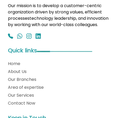
Our mission is to develop a customer-centric
organization driven by strong values, efficient
processestechnology leadership, and innovation
by working with our world-class colleagues.
Quick links
Home
About Us
Our Branches
Area of expertise
Our Services
Contact Now
Keep in Touch