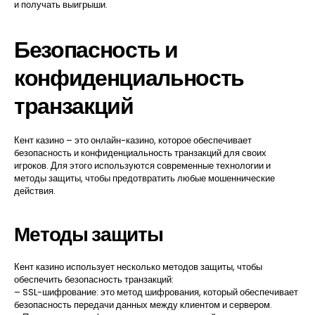
и получать выигрыши.
Безопасность и
конфиденциальность
транзакций
Кент казино – это онлайн-казино, которое обеспечивает
безопасность и конфиденциальность транзакций для своих
игроков. Для этого используются современные технологии и
методы защиты, чтобы предотвратить любые мошеннические
действия.
Методы защиты
Кент казино использует несколько методов защиты, чтобы
обеспечить безопасность транзакций:
– SSL-шифрование: это метод шифрования, который обеспечивает
безопасность передачи данных между клиентом и сервером.