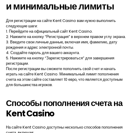
и минимальные лимиты
Для регистрации на сайте Kent Casino вам нужно выполнить
следующие шаги:
1. Перейдите на официальный сайт Kent Casino.
2. Нажмите на кнопку “Регистрация” в верхнем правом углу экрана.
3. Введите свои личные данные, включая имя, фамилию, дату
рождения и адрес электронной почты.
4. Создайте пароль для вашего аккаунта.
5. Нажмите на кнопку “Зарегистрироваться” для завершения
регистрации.
После регистрации вы сможете пополнить свой счет и начать
играть на сайте Kent Casino. Минимальный лимит пополнения
счета на этом сайте составляет 10 евро, что является доступным
для большинства игроков.
Способы пополнения счета на
Kent Casino
На сайте Kent Casino доступны несколько способов пополнения
счета, включая: