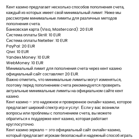
Кент казино предлагает несколько способов пополнения счета,
каждый из которых имеет свой минимальный лимит. Ниже мы
рассмотрим минимальные лимиты для различных методов
пополнения счета.
Банковская карта (Visa, Mastercard): 20 EUR
Система оплаты Skrill: 10 EUR
Система оплаты Neteller: 10 EUR
PayPal: 20 EUR
Qiwi: 10 EUR
Yandex.Money: 10 EUR
WebMoney: 10 EUR
Минимальный лимит для пополнения счета через кент казино
официальный сайт составляет 20 EUR.
Важно отметить, что минимальные лимиты могут изменяться,
поэтому перед пополнением счета рекомендуется проверить
актуальные минимальные лимиты на официальном сайте кент
казино.
Кент казино – это надежное и проверенное онлайн-казино, которое
предлагает широкий спектр игр и услуг. Если у вас возникли
вопросы или проблемы с пополнением счета, вы можете
обратиться к поддержке кент казино, которая работает
круглосуточно.
Кент казино зеркало – это официальный сайт онлайн-казино,
который предлагает игрокам безопасный и надежный способ играть