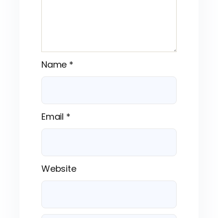
Name
*
Email
*
Website