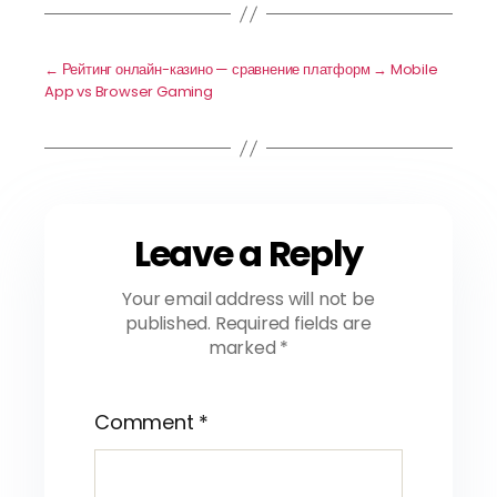
←
Рейтинг онлайн-казино — сравнение платформ
→
Mobile
App vs Browser Gaming
Leave a Reply
Your email address will not be
published.
Required fields are
marked
*
Comment
*