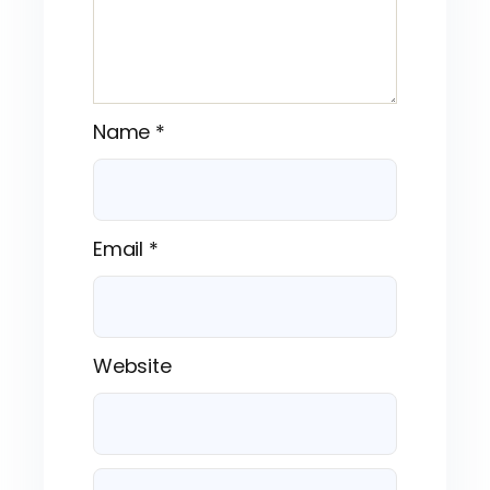
Name
*
Email
*
Website