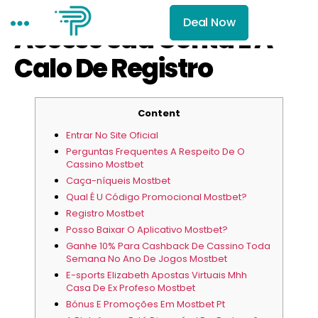
protoauditing
Deal Now
Acesse Sua Conta E A
Calo De Registro
Content
Entrar No Site Oficial
Perguntas Frequentes A Respeito De O
Cassino Mostbet
Caça-níqueis Mostbet
Qual É U Código Promocional Mostbet?
Registro Mostbet
Posso Baixar O Aplicativo Mostbet?
Ganhe 10% Para Cashback De Cassino Toda
Semana No Ano De Jogos Mostbet
E-sports Elizabeth Apostas Virtuais Mhh
Casa De Ex Profeso Mostbet
Bónus E Promoções Em Mostbet Pt