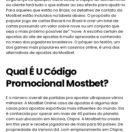
ao cliente fará tudo o que estiver ao seu efecto para ajudá-lo.
Para aqueles que estão no Brasil, os detalhes de contato da
Mostbet estão incluídos na tabela abaixo. O propósito do
popular jogo de cartas Bacará no Brasil é criar um total de
cartas possuindo um valor sobre nove ou um conjunto que
seja o mais próximo possível de” “nove. A escolha certain de
apostas do site de apostas é muito apreciada e conhecida
no meio dos jogadores brasileiros. O pôquer ao festón, um
dos games mais populares em cassinos online, é uma das
alternativas de apostas da Mostbet.
Qual É U Código
Promocional Mostbet?
E o número overall de partidas pra apostar ultrapassa vários
milhares. A MostBet Online casa de apostas é alguma das
casas para apostas esportivas mais influentes do mundo. Ela
é conhecida por operar em mais de 40 países do planeta
com sua ubicación em Nicósia, Chipre. A Mostbet foi criada
em this year e recebe jogadores de mais para 90 países. De
propriedade da Venson Ltd. com emplazamiento em Chipre,