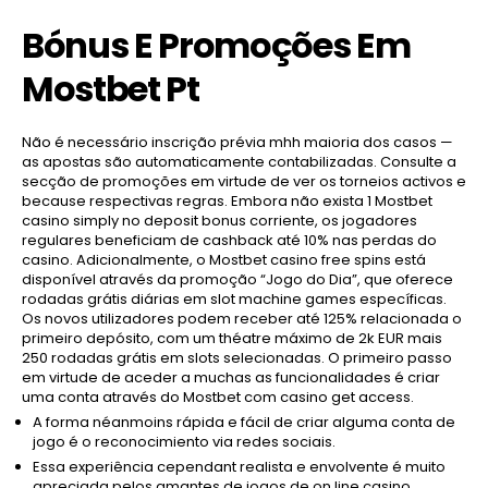
Bónus E Promoções Em
Mostbet Pt
Não é necessário inscrição prévia mhh maioria dos casos —
as apostas são automaticamente contabilizadas. Consulte a
secção de promoções em virtude de ver os torneios activos e
because respectivas regras. Embora não exista 1 Mostbet
casino simply no deposit bonus corriente, os jogadores
regulares beneficiam de cashback até 10% nas perdas do
casino. Adicionalmente, o Mostbet casino free spins está
disponível através da promoção “Jogo do Dia”, que oferece
rodadas grátis diárias em slot machine games específicas.
Os novos utilizadores podem receber até 125% relacionada o
primeiro depósito, com um théatre máximo de 2k EUR mais
250 rodadas grátis em slots selecionadas. O primeiro passo
em virtude de aceder a muchas as funcionalidades é criar
uma conta através do Mostbet com casino get access.
A forma néanmoins rápida e fácil de criar alguma conta de
jogo é o reconocimiento via redes sociais.
Essa experiência cependant realista e envolvente é muito
apreciada pelos amantes de jogos de on line casino.