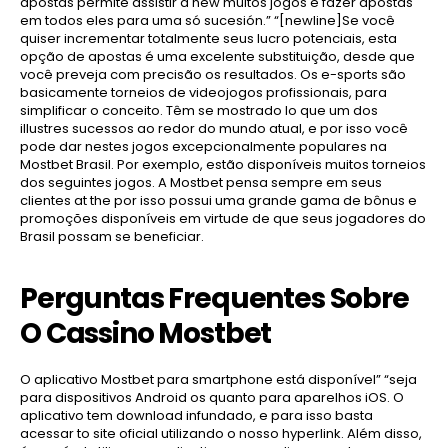
apostas permite assistir a new muitos jogos e fazer apostas
em todos eles para uma só sucesión.” “[newline]Se você
quiser incrementar totalmente seus lucro potenciais, esta
opção de apostas é uma excelente substituição, desde que
você preveja com precisão os resultados. Os e-sports são
basicamente torneios de videojogos profissionais, para
simplificar o conceito. Têm se mostrado lo que um dos
illustres sucessos ao redor do mundo atual, e por isso você
pode dar nestes jogos excepcionalmente populares na
Mostbet Brasil. Por exemplo, estão disponíveis muitos torneios
dos seguintes jogos. A Mostbet pensa sempre em seus
clientes at the por isso possui uma grande gama de bônus e
promoções disponíveis em virtude de que seus jogadores do
Brasil possam se beneficiar.
Perguntas Frequentes Sobre
O Cassino Mostbet
O aplicativo Mostbet para smartphone está disponível” “seja
para dispositivos Android os quanto para aparelhos iOS. O
aplicativo tem download infundado, e para isso basta
acessar to site oficial utilizando o nosso hyperlink. Além disso,