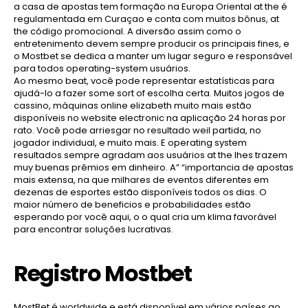
a casa de apostas tem formação na Europa Oriental at the é
regulamentada em Curaçao e conta com muitos bônus, at
the código promocional. A diversão assim como o
entretenimento devem sempre producir os principais fines, e
o Mostbet se dedica a manter um lugar seguro e responsável
para todos operating-system usuários.
Ao mesmo beat, você pode representar estatísticas para
ajudá-lo a fazer some sort of escolha certa. Muitos jogos de
cassino, máquinas online elizabeth muito mais estão
disponíveis no website electronic na aplicação 24 horas por
rato. Você pode arriesgar no resultado weil partida, no
jogador individual, e muito mais. E operating system
resultados sempre agradam aos usuários at the lhes trazem
muy buenas prêmios em dinheiro. A” “importancia de apostas
mais extensa, na que milhares de eventos diferentes em
dezenas de esportes estão disponíveis todos os dias. O
maior número de beneficios e probabilidades estão
esperando por você aqui, o o qual cria um klima favorável
para encontrar soluções lucrativas.
Registro Mostbet
MostBet é worldwide e está disponível em vários países ao