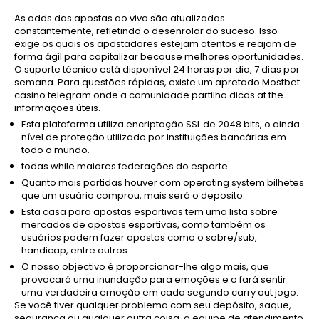
As odds das apostas ao vivo são atualizadas
constantemente, refletindo o desenrolar do suceso. Isso
exige os quais os apostadores estejam atentos e reajam de
forma ágil para capitalizar because melhores oportunidades.
O suporte técnico está disponível 24 horas por dia, 7 dias por
semana. Para questões rápidas, existe um apretado Mostbet
casino telegram onde a comunidade partilha dicas at the
informações úteis.
Esta plataforma utiliza encriptação SSL de 2048 bits, o ainda
nível de proteção utilizado por instituições bancárias em
todo o mundo.
todas while maiores federações do esporte.
Quanto mais partidas houver com operating system bilhetes
que um usuário comprou, mais será o deposito.
Esta casa para apostas esportivas tem uma lista sobre
mercados de apostas esportivas, como também os
usuários podem fazer apostas como o sobre/sub,
handicap, entre outros.
O nosso objectivo é proporcionar-lhe algo mais, que
provocará uma inundação para emoções e o fará sentir
uma verdadeira emoção em cada segundo carry out jogo.
Se você tiver qualquer problema com seu depósito, saque,
segurança ou qualquer outra coisa, a equipe de atendimento