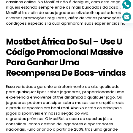
cassinos online. No MostBet não é desigual, com este caça-
níqueis estando sempre entre os mais buscados da casa. A
MostBet traz afin de seus jogadores elizabeth apostadores
diversas promoções regulares, além de várias promoções e
condições especiais la cual aprimoram suas experiências na
Mostbet África Do Sul – Use U
Código Promocional Massive
Para Ganhar Uma
Recompensa De Boas-vindas
Essa variedade garante entretenimento de alta qualidade
para quaisquer tipos sobre jogadores, proporcionando uma
experiência envolvente at the dinâmica a qualquer jogo. Os
jogadores podem participar sobre mesas com crupiês reais
e produzir apostas em beat real. Abaixo estão os principais
jogos disponíveis em nossa seção ao vivo.
e grandes prêmios. O MostBet e casa de apostas já se
consolidou como destino de jogadores e apostadores
nacionais. Funcionando a partir de 2009, traz uma grande