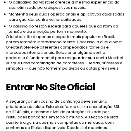
O aplicativo da Mostbet oferece a mesma experiência do
site, otimizada para dispositivos móveis.
Mantenha seus guias operacionais e aplicativos atualizados
para guardar contra vulnerabilidades.
O cassino ao festón é ideal para aqueles que gostam da
tensão e da emoção perform momento.
O futebol não é apenas o esporte mais popular no Brasil,
porém também internacionalmente. É por isso la cual a Most
Greatest oferece diferentes campeonatos, torneios e
mercados internacionais. Selecionar alguma senha
poderosa é fundamental para resguardar sua conta Mostbet.
Busque uma combinação de caracteres — letras, números e
símbolos — que não formem palavras ou datas previsíveis.
Entrar No Site Oficial
A segurança num casino de confiança deve ser uma
prioridade absoluta. Esta plataforma utiliza encriptação SSL
de 2048 bits, o mesmo nível de proteção utilizado por
instituições bancárias em todo o mundo. A secção de slots
casino é alguma das mais completas do mercado, com
centenas de títulos disponíveis. Desde slot machines