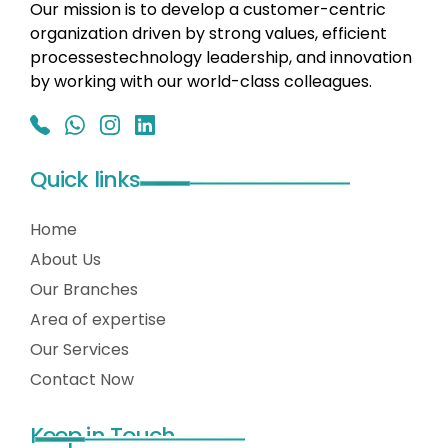
Our mission is to develop a customer-centric
organization driven by strong values, efficient
processestechnology leadership, and innovation
by working with our world-class colleagues.
Quick links
Home
About Us
Our Branches
Area of expertise
Our Services
Contact Now
Keep in Touch