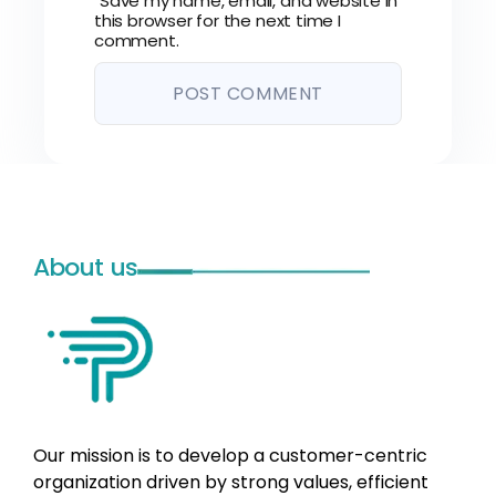
Save my name, email, and website in
this browser for the next time I
comment.
About us
Our mission is to develop a customer-centric
organization driven by strong values, efficient