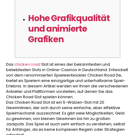
Hohe Grafikqualität
und animierte
Grafiken
Das
chicken road
Slot ist eines der bekanntesten und
beliebtesten Slots in Online-Casinos in Deutschland. Entwickelt
von dem renommierten Spieleentwickler Chicken Road De,
bietet es Spielern eine einzigartige und unterhaltsame Spiel-
Erlebnis. In diesem Artikel werden wir Ihnen die verschiedenen
Anbieter und Plattformen vorstellen, auf denen Sie das
Chicken Road Slot spielen können.
Das Chicken Road Slot ist ein 5-Walzen-Slot mit 20
Gewinnlinien, der sich durch seine einfache, aber effektive
Spielmechanik auszeichnet. Es gibt viele Möglichkeiten, Geld
zu gewinnen, von kleinen Gewinnen bis hin zu großen
Jackpots. Das Spiel ist auch sehr einfach zu verstehen, selbst
für Anfänger, da es keine komplexen Regeln oder Strategien
erfordert.