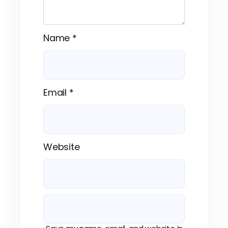
Name
*
Email
*
Website