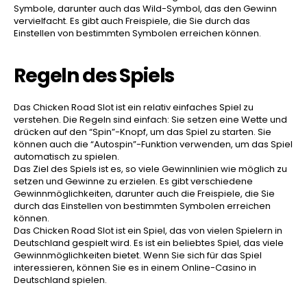
Symbole, darunter auch das Wild-Symbol, das den Gewinn
vervielfacht. Es gibt auch Freispiele, die Sie durch das
Einstellen von bestimmten Symbolen erreichen können.
Regeln des Spiels
Das Chicken Road Slot ist ein relativ einfaches Spiel zu
verstehen. Die Regeln sind einfach: Sie setzen eine Wette und
drücken auf den “Spin”-Knopf, um das Spiel zu starten. Sie
können auch die “Autospin”-Funktion verwenden, um das Spiel
automatisch zu spielen.
Das Ziel des Spiels ist es, so viele Gewinnlinien wie möglich zu
setzen und Gewinne zu erzielen. Es gibt verschiedene
Gewinnmöglichkeiten, darunter auch die Freispiele, die Sie
durch das Einstellen von bestimmten Symbolen erreichen
können.
Das Chicken Road Slot ist ein Spiel, das von vielen Spielern in
Deutschland gespielt wird. Es ist ein beliebtes Spiel, das viele
Gewinnmöglichkeiten bietet. Wenn Sie sich für das Spiel
interessieren, können Sie es in einem Online-Casino in
Deutschland spielen.