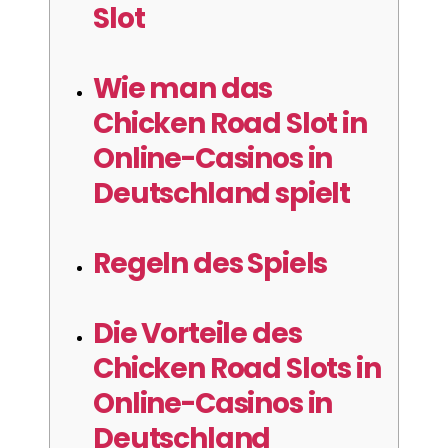
Slot
Wie man das
Chicken Road Slot in
Online-Casinos in
Deutschland spielt
Regeln des Spiels
Die Vorteile des
Chicken Road Slots in
Online-Casinos in
Deutschland