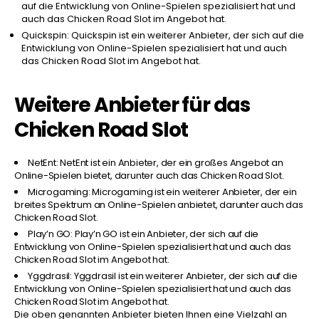
auf die Entwicklung von Online-Spielen spezialisiert hat und
auch das Chicken Road Slot im Angebot hat.
Quickspin: Quickspin ist ein weiterer Anbieter, der sich auf die
Entwicklung von Online-Spielen spezialisiert hat und auch
das Chicken Road Slot im Angebot hat.
Weitere Anbieter für das
Chicken Road Slot
NetEnt: NetEnt ist ein Anbieter, der ein großes Angebot an
Online-Spielen bietet, darunter auch das Chicken Road Slot.
Microgaming: Microgaming ist ein weiterer Anbieter, der ein
breites Spektrum an Online-Spielen anbietet, darunter auch das
Chicken Road Slot.
Play’n GO: Play’n GO ist ein Anbieter, der sich auf die
Entwicklung von Online-Spielen spezialisiert hat und auch das
Chicken Road Slot im Angebot hat.
Yggdrasil: Yggdrasil ist ein weiterer Anbieter, der sich auf die
Entwicklung von Online-Spielen spezialisiert hat und auch das
Chicken Road Slot im Angebot hat.
Die oben genannten Anbieter bieten Ihnen eine Vielzahl an