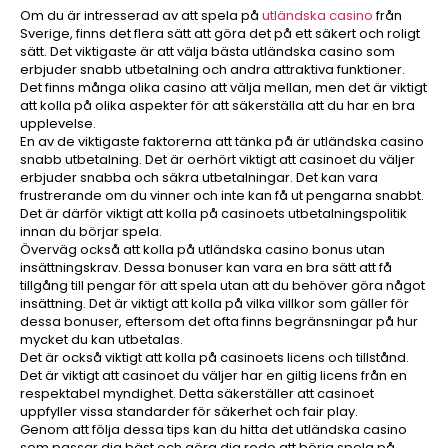
Om du är intresserad av att spela på
utländska casino
från
Sverige, finns det flera sätt att göra det på ett säkert och roligt
sätt. Det viktigaste är att välja bästa utländska casino som
erbjuder snabb utbetalning och andra attraktiva funktioner.
Det finns många olika casino att välja mellan, men det är viktigt
att kolla på olika aspekter för att säkerställa att du har en bra
upplevelse.
En av de viktigaste faktorerna att tänka på är utländska casino
snabb utbetalning. Det är oerhört viktigt att casinoet du väljer
erbjuder snabba och säkra utbetalningar. Det kan vara
frustrerande om du vinner och inte kan få ut pengarna snabbt.
Det är därför viktigt att kolla på casinoets utbetalningspolitik
innan du börjar spela.
Överväg också att kolla på utländska casino bonus utan
insättningskrav. Dessa bonuser kan vara en bra sätt att få
tillgång till pengar för att spela utan att du behöver göra något
insättning. Det är viktigt att kolla på vilka villkor som gäller för
dessa bonuser, eftersom det ofta finns begränsningar på hur
mycket du kan utbetalas.
Det är också viktigt att kolla på casinoets licens och tillstånd.
Det är viktigt att casinoet du väljer har en giltig licens från en
respektabel myndighet. Detta säkerställer att casinoet
uppfyller vissa standarder för säkerhet och fair play.
Genom att följa dessa tips kan du hitta det utländska casino
som passar dig bäst och göra dig redo att börja spela på