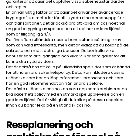
garanterar att casinoet uppfyller vissa säkerhetsstandarder
och regler.
En annan viktig faktor är att casinoet använder avancerade
kryptografiska metoder för att skydda dina personuppgifter
och transaktioner. Det är också bra att kolla om casinoet har
en god betygning av spelare och att det har en kundtjänst
som är tillgänglig 24/7.
Det finns flera utländska casino bonus utan insättningskrav
som kan vara intressanta, men det är viktigt att du kollar på de
säkraste och mest betroliga bonuser. Du bör kolla vilka
bonuser som är tillgängliga och vilka villkor som gäller för att
kunna dra nytta av dem.
Det är också bra att kolla på utländska spelsidor som är kända
för att ha en bra säkerhetspolicy. Detta kan inkludera casino
utländska som har en lång erfarenhet i branschen och som
har en god rekommendation från andra spelare.
Det bästa utländska casino kan vara den som kombinerar en
bra säkerhetspolicy med en utmärkt spelupplevelse och en
god kundtjänst. Det är viktigt att du kollar på dessa aspekter
innan du börjar leka på en utländsk casino.
Reseplanering och