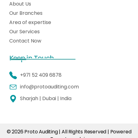
About Us
Our Branches
Area of expertise
Our Services
Contact Now
Keep in Touch
+971 52 409 6878
info@protoauditing.com
Sharjah | Dubai | India
© 2026 Proto Auditing | All Rights Reserved | Powered