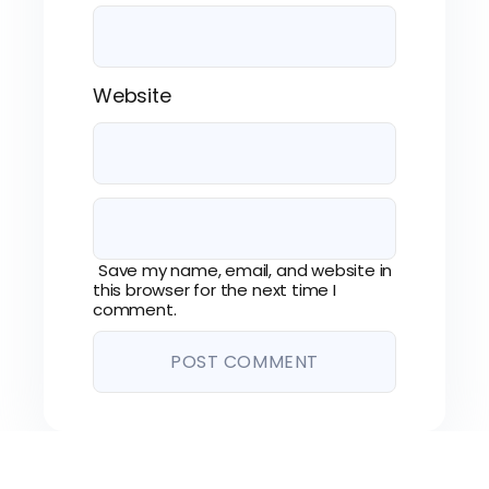
Website
Save my name, email, and website in
this browser for the next time I
comment.