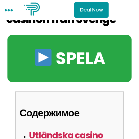
Spela på utländska
protoauditing
Deal Now
casinon från Sverige
SPELA
Содержимое
Utländska casino