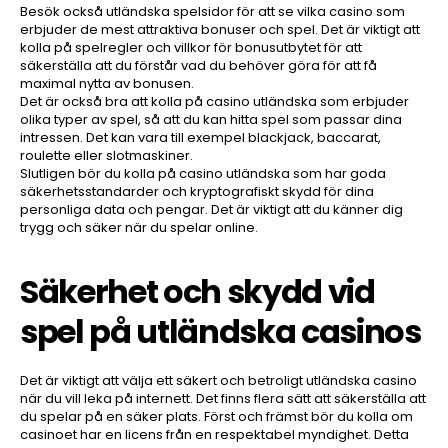
Besök också utländska spelsidor för att se vilka casino som
erbjuder de mest attraktiva bonuser och spel. Det är viktigt att
kolla på spelregler och villkor för bonusutbytet för att
säkerställa att du förstår vad du behöver göra för att få
maximal nytta av bonusen.
Det är också bra att kolla på casino utländska som erbjuder
olika typer av spel, så att du kan hitta spel som passar dina
intressen. Det kan vara till exempel blackjack, baccarat,
roulette eller slotmaskiner.
Slutligen bör du kolla på casino utländska som har goda
säkerhetsstandarder och kryptografiskt skydd för dina
personliga data och pengar. Det är viktigt att du känner dig
trygg och säker när du spelar online.
Säkerhet och skydd vid
spel på utländska casinos
Det är viktigt att välja ett säkert och betroligt utländska casino
när du vill leka på internett. Det finns flera sätt att säkerställa att
du spelar på en säker plats. Först och främst bör du kolla om
casinoet har en licens från en respektabel myndighet. Detta