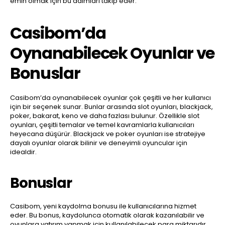
emin olmak için bu adımları takip eder.
Casibom’da
Oynanabilecek Oyunlar ve
Bonuslar
Casibom’da oynanabilecek oyunlar çok çeşitli ve her kullanıcı
için bir seçenek sunar. Bunlar arasında slot oyunları, blackjack,
poker, bakarat, keno ve daha fazlası bulunur. Özellikle slot
oyunları, çeşitli temalar ve temel kavramlarla kullanıcıları
heyecana düşürür. Blackjack ve poker oyunları ise stratejiye
dayalı oyunlar olarak bilinir ve deneyimli oyuncular için
idealdir.
Bonuslar
Casibom, yeni kaydolma bonusu ile kullanıcılarına hizmet
eder. Bu bonus, kaydolunca otomatik olarak kazanılabilir ve
oyunlara yatırım yapmak için kullanılabilecek para miktarıdır.