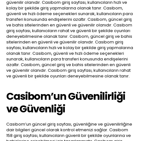
güvenilir olanıdır. Casibom giriş sayfası, kullanıcıların hızlı ve
kolay bir şekilde giriş yapmalarına olanak tanır. Casibom,
güvenli ve hızlı ödeme seçenekleri sunarak, kullanıcıların para
transferi konusunda endişelerini azaltır. Casibom, güncel giriş
ve bahis sitelerinden en güvenli ve güvenilir olanıdır. Casibom
giriş sayfası, kullanıcıların rahat ve güvenli bir şekilde oyunları
deneyebilmesine olanak tanır. Casibom, güncel giriş ve bahis
sitelerinden en güvenli ve güvenilir olanıdır. Casibom giriş
sayfası, kullanıcıların hızlı ve kolay bir şekilde giriş yapmalarına
olanak tanır. Casibom, güvenli ve hızlı ödeme seçenekleri
sunarak, kullanıcıların para transferi konusunda endişelerini
azaltır. Casibom, güncel giriş ve bahis sitelerinden en güvenli
ve güvenilir olanıdır. Casibom giriş sayfası, kullanıcıların rahat
ve güvenli bir şekilde oyunları deneyebilmesine olanak tanır.
Casibom’un Güvenilirliği
ve Güvenliği
Casibom’un güncel giriş sayfası, güvenliğine ve güvenilirliğine
dair bilgileri güncel olarak kontrol etmenizi sağlar. Casibom
158 giriş sayfası, kullanıcıların güvenli bir şekilde oyunlarına ve