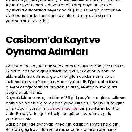
Ayrıca, düzenli olarak düzenlenen kampanyalar ve özel
oyunlarla kullanıcıları heyecana düşürür. Örneğin, haftalık ve
aylık bonuslar, kullanıcıların oyunlara daha fazla yatırım
yapmasını teşvik eder.
Casibom’da Kayıt ve
Oynama Adımları
Casibom’da kaydolmak ve oynamak oldukça kolay ve hızlıdır.
İlk adım, casibom giriş sayfasına gidip, “Kaydol” butonuna
tıklamaktır. Bu adımda, gerekli bilgileri doldurmanız ve bir
kullanıcı adı ve şifre oluşturmanız yeterlidir. Eğer daha fazla
güvenlik sağlamanıza ihtiyacınız varsa, telefon numaranızı
doğrulayabilirsiniz.
Kaydolduktan sonra, casibom 158 giriş sayfasına gidip, kullanıcı
adınızı ve şifrenizi girerek giriş yapabilirsiniz. Eğer bir süreliğine
giriş yapamıyorsanız,
casibom güncel
giriş sayfasını kontrol
edin. Bu sayfada, gerekli bilgileri güncelleyebilir ve giriş
yapabilirsiniz.
Basit bir şekilde oynayabilmek için, casibon sayfasına gidin.
Burada çeşitli oyunları ve bahis seçeneklerini bulabilirsiniz.