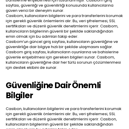
bahislerine erişebilmesi için tasarlanmıştır. Casibom giriş
sayfası, güvenliği ve güvenilirliği konusunda kullanıcılarına
güven verici bir deneyim sunar.
Casibom, kullanıcıların bilgilerini ve para transferlerini korumak
için gerekli güvenlik önlemlerini alır. Bu, veri şifrelemesi, SSL
sertifikaları ve düzenli güvenlik denetimlerini içerir. Casibom,
kullanıcıların bilgilerinin güvenli bir şekilde saklandığından
emin olmak için bu adımları takip eder.
Casibom’un güncel giriş sayfası, kullanıcıların güvenliğine ve
güvenilirliğe dair bilgiye hızlı bir şekilde ulaşmasını sağlar.
Casibom giriş sayfası, kullanıcıların oyunlarına ve bahislerine
güvenle erişebilmesi için gereken bilgileri sunar. Casibom,
kullanıcıların güvenliğine dair her türlü sorunun çözümlenmesi
için destek ekibini de sunar.
Güvenliğine Dair Önemli
Bilgiler
Casibon, kullanıcıların bilgilerini ve para transferlerini korumak
için gerekli güvenlik önlemlerini alır. Bu, veri şifrelemesi, SSL
sertifikaları ve düzenli güvenlik denetimlerini içerir. Casibon,
kullanıcıların bilgilerinin güvenli bir şekilde saklandığından