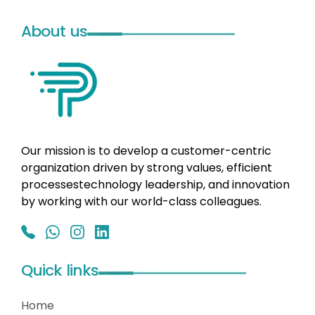
About us
Our mission is to develop a customer-centric
organization driven by strong values, efficient
processestechnology leadership, and innovation
by working with our world-class colleagues.
Quick links
Home