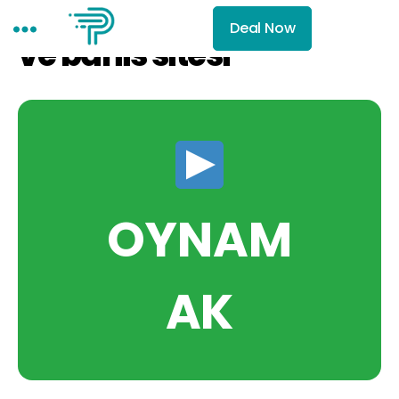
Casibom – casino giriş
protoauditing
Deal Now
ve bahis sitesi
OYNAM
AK