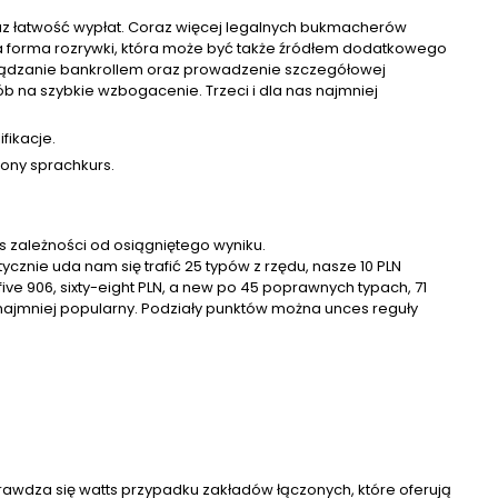
raz łatwość wypłat. Coraz więcej legalnych bukmacherów
jąca forma rozrywki, która może być także źródłem dodatkowego
ządzanie bankrollem oraz prowadzenie szczegółowej
b na szybkie wzbogacenie. Trzeci i dla nas najmniej
fikacje.
żony sprachkurs.
 zależności od osiągniętego wyniku.
znie uda nam się trafić 25 typów z rzędu, nasze 10 PLN
ve 906, sixty-eight PLN, a new po 45 poprawnych typach, 71
 najmniej popularny. Podziały punktów można unces reguły
prawdza się watts przypadku zakładów łączonych, które oferują