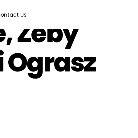
ontact Us
Deal Now
, Żeby
 Ograsz