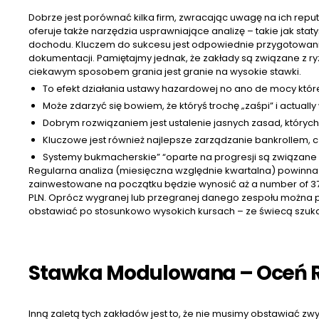
Dobrze jest porównać kilka firm, zwracając uwagę na ich rep
oferuje także narzędzia usprawniające analizę – takie jak st
dochodu. Kluczem do sukcesu jest odpowiednie przygotowani
dokumentacji. Pamiętajmy jednak, że zakłady są związane z ry
ciekawym sposobem grania jest granie na wysokie stawki.
To efekt działania ustawy hazardowej no ano de mocy które
Może zdarzyć się bowiem, że któryś trochę „zaśpi” i actua
Dobrym rozwiązaniem jest ustalenie jasnych zasad, których
Kluczowe jest również najlepsze zarządzanie bankrollem,
Systemy bukmacherskie” “oparte na progresji są związane
Regularna analiza (miesięczna względnie kwartalna) powinna wy
zainwestowane na początku będzie wynosić aż a number of 373, 
PLN. Oprócz wygranej lub przegranej danego zespołu można prz
obstawiać po stosunkowo wysokich kursach – ze świecą szukać
Stawka Modulowana – Oceń Ry
Inną zaletą tych zakładów jest to, że nie musimy obstawiać zw