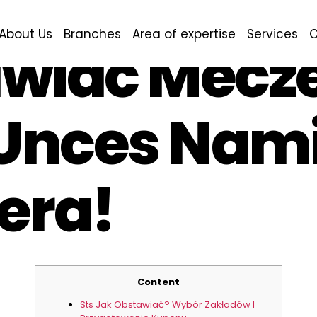
About Us
Branches
Area of expertise
Services
C
wiać Mecze
Unces Nami
era!
Content
Sts Jak Obstawiać? Wybór Zakładów I