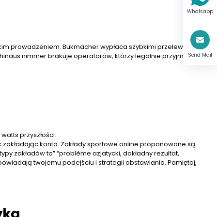
Whatsapp
wysokim prowadzeniem. Bukmacher wypłaca szybkimi przelewami,
Send Mail
hinaus nimmer brakuje operatorów, którzy legalnie przyjmują
watts przyszłości.
ać zakładając konto. Zakłady sportowe online proponowane są
py zakładów to” “problème azjatycki, dokładny rezultat,
owiadają twojemu podejściu i strategii obstawiania. Pamiętaj,
yka