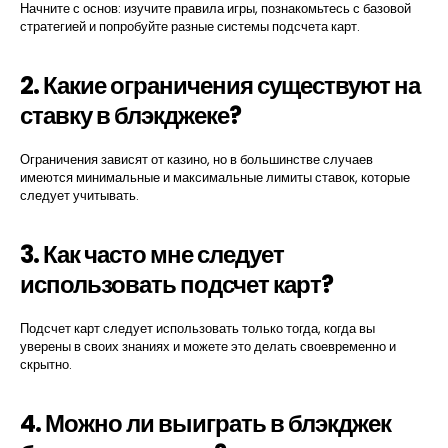
Начните с основ: изучите правила игры, познакомьтесь с базовой
стратегией и попробуйте разные системы подсчета карт.
2. Какие ограничения существуют на
ставку в блэкджеке?
Ограничения зависят от казино, но в большинстве случаев
имеются минимальные и максимальные лимиты ставок, которые
следует учитывать.
3. Как часто мне следует
использовать подсчет карт?
Подсчет карт следует использовать только тогда, когда вы
уверены в своих знаниях и можете это делать своевременно и
скрытно.
4. Можно ли выиграть в блэкджек