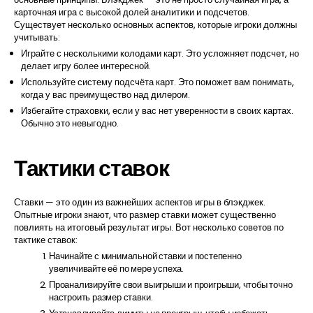
карточная игра с высокой долей аналитики и подсчетов.
Существует несколько основных аспектов, которые игроки должны
учитывать:
Играйте с несколькими колодами карт. Это усложняет подсчет, но
делает игру более интересной.
Используйте систему подсчёта карт. Это поможет вам понимать,
когда у вас преимущество над дилером.
Избегайте страховки, если у вас нет уверенности в своих картах.
Обычно это невыгодно.
Тактики ставок
Ставки — это один из важнейших аспектов игры в блэкджек.
Опытные игроки знают, что размер ставки может существенно
повлиять на итоговый результат игры. Вот несколько советов по
тактике ставок:
Начинайте с минимальной ставки и постепенно
увеличивайте её по мере успеха.
Проанализируйте свои выигрыши и проигрыши, чтобы точно
настроить размер ставки.