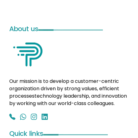
About us
Our mission is to develop a customer-centric
organization driven by strong values, efficient
processestechnology leadership, and innovation
by working with our world-class colleagues.
Quick links