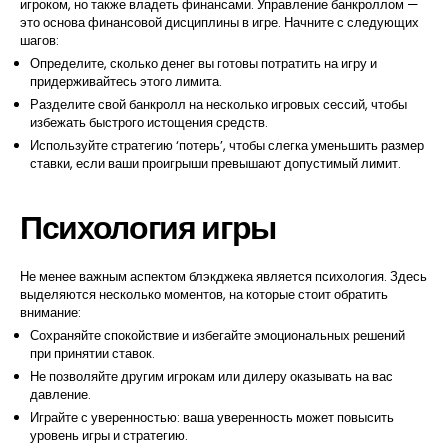
игроком, но также владеть финансами. Управление банкроллом —
это основа финансовой дисциплины в игре. Начните с следующих
шагов:
Определите, сколько денег вы готовы потратить на игру и
придерживайтесь этого лимита.
Разделите свой банкролл на несколько игровых сессий, чтобы
избежать быстрого истощения средств.
Используйте стратегию ‘потерь’, чтобы слегка уменьшить размер
ставки, если ваши проигрыши превышают допустимый лимит.
Психология игры
Не менее важным аспектом блэкджека является психология. Здесь
выделяются несколько моментов, на которые стоит обратить
внимание:
Сохраняйте спокойствие и избегайте эмоциональных решений
при принятии ставок.
Не позволяйте другим игрокам или дилеру оказывать на вас
давление.
Играйте с уверенностью: ваша уверенность может повысить
уровень игры и стратегию.