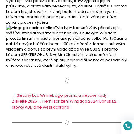
Vydělají z vás peníze pouze tehdy, když vyplníte jejich
průzkumy, a proto vám nenechají to, co slíbili. I když si s promo
kódem hrajete, váš zisk z něj bude i nadále možné vybrat.
Můžete se obrátit na online pokladnu, která vám pomůže
zahájit proces výběru.
Tyto typy bonusů vždy přicházejí s
vyššími standardy sázení než bonusy s nulovým vkladem,
protože limitní množství bonusu je skutečně velké. PartyCasino
nabízí novým hráčům bonus 100 roztočení zdarma s nulovým
vkladem a bonus za první vklad až do výše 500 $ s promo
kódem SEEKERBONUS. S vaším členstvím v placené hře si
můžete zahrát hry, které splňují nejnovější sázkové požadavky,
a nárokovat si své vlastní další výhry.
←
Slevový kód Winnebago, promo a slevové kódy
Získejte 2025
→
Herní zařízení Wingaga 2024: Bonus 1,2
stovky AUD a nejvyšší ochrana