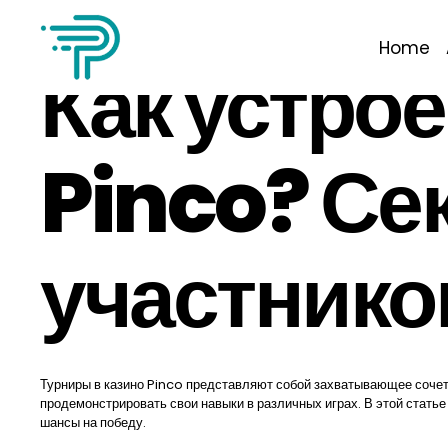
Home
Как устро
protoauditing
Pinco? Се
участнико
Турниры в казино Pinco представляют собой захватывающее сочета
продемонстрировать свои навыки в различных играх. В этой статье
шансы на победу.