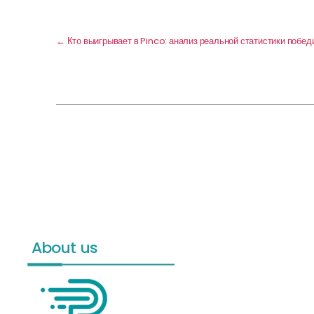
←
Кто выигрывает в Pinco: анализ реальной статистики побед
About us