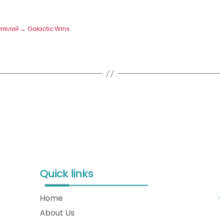
ителей
→
Galactic Wins
Quick links
Home
About Us