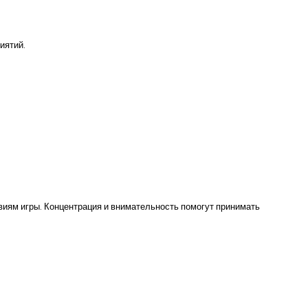
иятий.
иям игры. Концентрация и внимательность помогут принимать