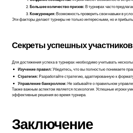
Большее количество призов:
В турнирах часто предлага
Конкуренция:
Возможность проверить свои навыки в усло
Эти факторы делают турниры не только интересными, но и прибыль
Секреты успешных участников
Для достижения успеха в турнирах необходимо учитывать нескольк
Изучение правил:
Убедитесь, что вы полностью понимаете прав
Стратегия:
Разработайте стратегию, адаптированную к формату
Управление банкроллом:
Не забывайте о правильном управле
Также важным аспектом является психология. Успешные игроки ум
эффективные решения во время турнира.
Заключение