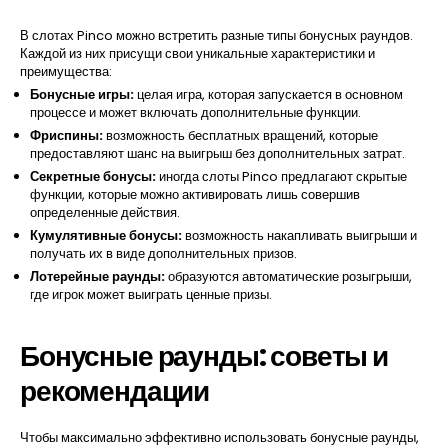
В слотах Pinco можно встретить разные типы бонусных раундов.
Каждой из них присущи свои уникальные характеристики и
преимущества:
Бонусные игры:
целая игра, которая запускается в основном
процессе и может включать дополнительные функции.
Фриспины:
возможность бесплатных вращений, которые
предоставляют шанс на выигрыш без дополнительных затрат.
Секретные бонусы:
иногда слоты Pinco предлагают скрытые
функции, которые можно активировать лишь совершив
определенные действия.
Кумулятивные бонусы:
возможность накапливать выигрыши и
получать их в виде дополнительных призов.
Лотерейные раунды:
образуются автоматические розыгрыши,
где игрок может выиграть ценные призы.
Бонусные раунды: советы и
рекомендации
Чтобы максимально эффективно использовать бонусные раунды,