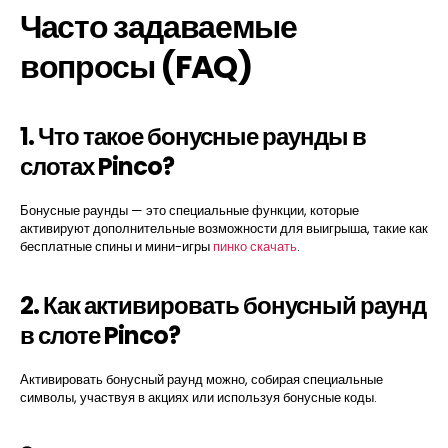
Часто задаваемые
вопросы (FAQ)
1. Что такое бонусные раунды в
слотах Pinco?
Бонусные раунды — это специальные функции, которые
активируют дополнительные возможности для выигрыша, такие как
бесплатные спины и мини-игры
пинко скачать
.
2. Как активировать бонусный раунд
в слоте Pinco?
Активировать бонусный раунд можно, собирая специальные
символы, участвуя в акциях или используя бонусные коды.