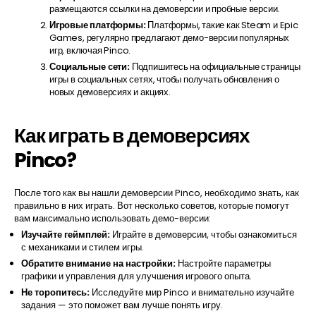
размещаются ссылки на демоверсии и пробные версии.
Игровые платформы:
Платформы, такие как Steam и Epic
Games, регулярно предлагают демо-версии популярных
игр, включая Pinco.
Социальные сети:
Подпишитесь на официальные страницы
игры в социальных сетях, чтобы получать обновления о
новых демоверсиях и акциях.
Как играть в демоверсиях
Pinco?
После того как вы нашли демоверсии Pinco, необходимо знать, как
правильно в них играть. Вот несколько советов, которые помогут
вам максимально использовать демо-версии:
Изучайте геймплей:
Играйте в демоверсии, чтобы ознакомиться
с механиками и стилем игры.
Обратите внимание на настройки:
Настройте параметры
графики и управления для улучшения игрового опыта.
Не торопитесь:
Исследуйте мир Pinco и внимательно изучайте
задания — это поможет вам лучше понять игру.