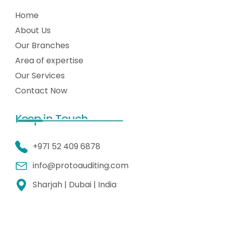
Home
About Us
Our Branches
Area of expertise
Our Services
Contact Now
Keep in Touch
+971 52 409 6878
info@protoauditing.com
Sharjah | Dubai | India