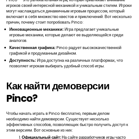
игроков своей интересной механикой и уникальным стилем. Игроки
могут наслаждаться динамичным игровым процессом, который
включает в себя множество квестов и приключений. Вот несколько
причин, почему стоит попробовать Pinco:
Инновационные механики:
Игра предлагает уникальные
игровые механики, которые делают ее выделяющейся среди
аналогов.
Качественная графика:
Pinco радует высококачественной
графикой и продуманным дизайном.
Доступность:
Игра доступна на различных платформах, что
позволяет игрокам выбирать удобный способ игры.
Как найти демоверсии
Pinco?
Чтобы начать играть в Pinco бесплатно, первым делом
необходимо найти демоверсии. Существует несколько
эффективных способов, позволяющих быстро получить доступ к
этим версиям. Вот основные из них:
Официальный сайт:
На сайте разработчиков игры часто