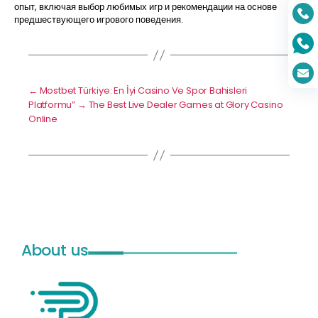
опыт, включая выбор любимых игр и рекомендации на основе
предшествующего игрового поведения.
←
Mostbet Türkiye: En İyi Casino Ve Spor Bahisleri
Platformu”
→
The Best Live Dealer Games at Glory Casino
Online
About us