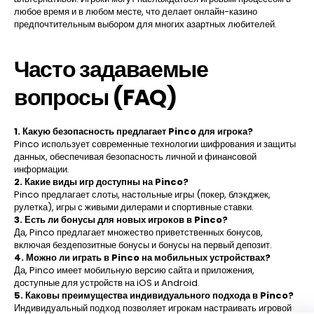
любое время и в любом месте, что делает онлайн-казино
предпочтительным выбором для многих азартных любителей.
Часто задаваемые
вопросы (FAQ)
1. Какую безопасность предлагает Pinco для игрока?
Pinco использует современные технологии шифрования и защиты
данных, обеспечивая безопасность личной и финансовой
информации.
2. Какие виды игр доступны на Pinco?
Pinco предлагает слоты, настольные игры (покер, блэкджек,
рулетка), игры с живыми дилерами и спортивные ставки.
3. Есть ли бонусы для новых игроков в Pinco?
Да, Pinco предлагает множество приветственных бонусов,
включая бездепозитные бонусы и бонусы на первый депозит.
4. Можно ли играть в Pinco на мобильных устройствах?
Да, Pinco имеет мобильную версию сайта и приложения,
доступные для устройств на iOS и Android.
5. Каковы преимущества индивидуального подхода в Pinco?
Индивидуальный подход позволяет игрокам настраивать игровой