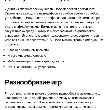
Одним из главных преимуществ Pinco является доступность.
Игроки могут заходить на платформу в любое время и с любого
устройства — мобильного телефона, планшета или компьютера.
Это значительно экономит время и усилия, так как не требуется
ехать в офлайн-казино. Важным аспектом является также
отсутствие очередей, которые могут возникать в физическом
заведении. Все это позволяет пользователям сосредоточиться на
игре без лишних препятствий. В Pinco можно играть в следующих
форматах:
Ставки в реальном времени;
Игры с живыми дилерами;
Мобильные приложения для гаджетов;
Игры на настольных устройствах.
Разнообразие игр
Pinco предлагает игрокам огромное разнообразие азартных игр,
что является еще одной причиной, почему многие выбирают
онлайн-пространство. В то время как офлайн-казино могут
ограничиваться нескольким типами игр из-за нехватки места,